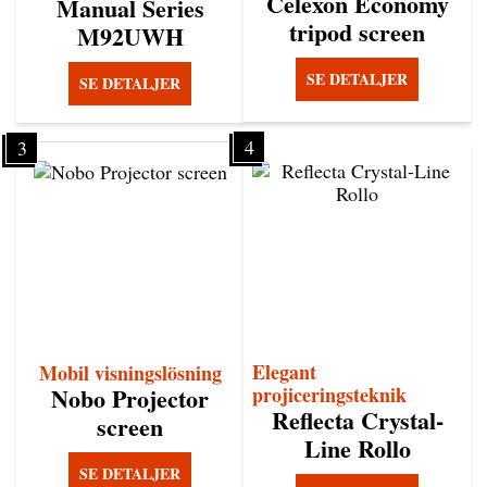
Celexon Economy
Manual Series
tripod screen
M92UWH
SE DETALJER
SE DETALJER
4
3
Elegant
Mobil visningslösning
Nobo Projector
projiceringsteknik
Reflecta Crystal-
screen
Line Rollo
SE DETALJER