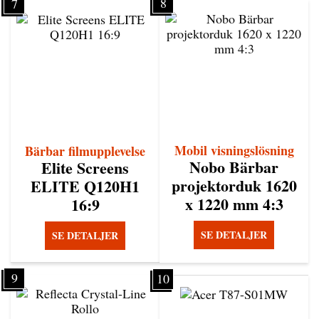
8
7
Mobil visningslösning
Bärbar filmupplevelse
Nobo Bärbar
Elite Screens
projektorduk 1620
ELITE Q120H1
x 1220 mm 4:3
16:9
SE DETALJER
SE DETALJER
9
10