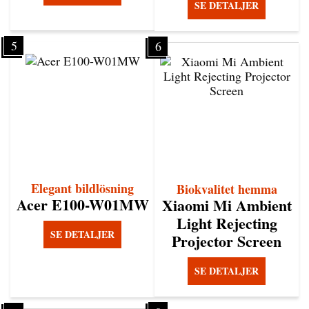
SE DETALJER
5
6
Elegant bildlösning
Biokvalitet hemma
Acer E100-W01MW
Xiaomi Mi Ambient
Light Rejecting
SE DETALJER
Projector Screen
SE DETALJER